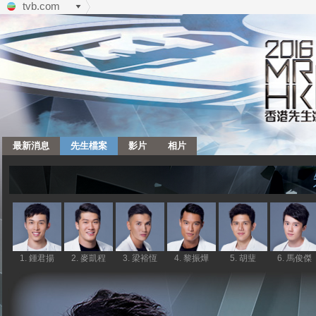
tvb.com
最新消息
先生檔案
影片
相片
1. 鍾君揚
2. 麥凱程
3. 梁裕恆
4. 黎振燁
5. 胡㻗
6. 馬俊傑